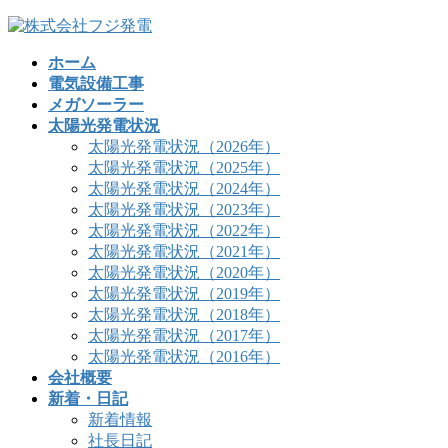
コ
ナ
ン
ビ
ホーム
テ
ゲ
電気設備工事
ン
ー
メガソーラー
ツ
シ
太陽光発電状況
へ
ョ
太陽光発電状況（2026年）
ス
ン
太陽光発電状況（2025年）
キ
に
太陽光発電状況（2024年）
ッ
移
太陽光発電状況（2023年）
プ
動
太陽光発電状況（2022年）
太陽光発電状況（2021年）
太陽光発電状況（2020年）
太陽光発電状況（2019年）
太陽光発電状況（2018年）
太陽光発電状況（2017年）
太陽光発電状況（2016年）
会社概要
新着・日記
新着情報
社長日記