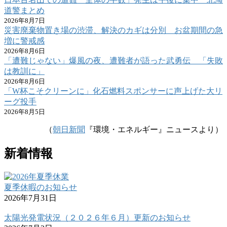
道警まとめ
2026年8月7日
災害廃棄物置き場の渋滞、解決のカギは分別 お盆期間の急
増に警戒感
2026年8月6日
「遭難じゃない」爆風の夜、遭難者が語った武勇伝 「失敗
は教訓に」
2026年8月6日
「W杯こそクリーンに」化石燃料スポンサーに声上げた大リ
ーグ投手
2026年8月5日
（
朝日新聞
『環境・エネルギー』ニュースより）
新着情報
夏季休暇のお知らせ
2026年7月31日
太陽光発電状況（２０２６年６月）更新のお知らせ