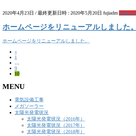
2020年4月23日
/ 最終更新日時 :
2020年5月20日
fujiadm
お知ら
ホームページをリニューアルしました
ホームページをリニューアルしました。
«
投
固
1
稿
…
定
固
9
ペ
の
固
10
定
ー
定
ペ
ペ
ジ
MENU
ペ
ー
ー
ー
ジ
ジ
電気設備工事
ジ
メガソーラー
送
太陽光発電状況
太陽光発電状況（2016年）
り
太陽光発電状況（2017年）
太陽光発電状況（2018年）